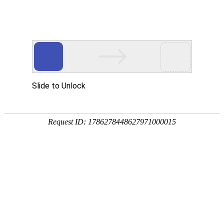
首页
检测百科
分享：15-15Ti奥氏体不锈钢的蠕变性能
2026-01-29 16:04:24
丁 寻1,黄 晨2,李荣生1
(1.中国航空制造技术研究院,北京 100024;2.中国原子能
科学研究院,北京 102413)
摘 要
:在600,650,700 ℃下对国产15-15Ti不锈钢进行不同
应力水平的蠕变试验,观察了蠕变断口形貌,研究了该钢的蠕变
变形机理与断裂机理。结果表明:在不同温度和应力下,15-