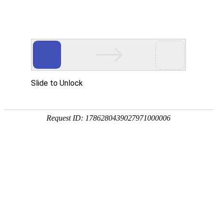
首页
凯发动态
高温慰问,情系一线——总公司领导慰问武汉凯发项目部
2020-08-28 10:28:10
为向奋战在工程检测一线的项目部职工表达敬意，8月27日，总
公司董事长姜招喜、副总经理张挺代表工会，来到
中铁宝桥
武汉凯发
扬州项目部慰问一线职工，为他们送上防暑降温用品。
在详细询问了项目进度、检测质量、安全管理等情况后，董事长
要求扬州项目部切实做好人员的防暑降温，合理安排作息时间，保证
一线员工身心健康；要重视高温、台风等极端恶劣天气下的安全作