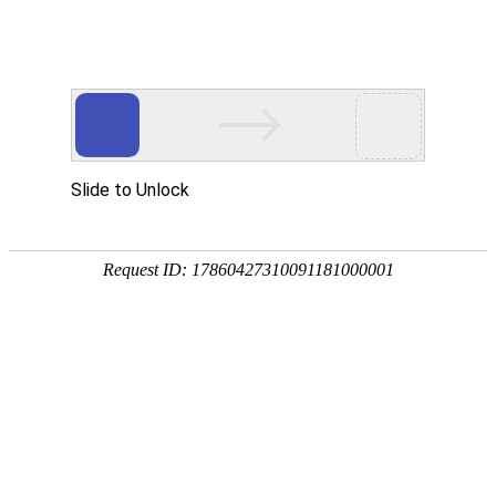
首页
凯发动态
能力验证发样通知
2020-06-24 21:29:55
2020
6
24
凯发k8第二批能力验证项目部分于今日（
年
月
日）发
样。请相关实验室做好样品接受并确认。能力验证作业指导书、能力
验证结果报告表、能力验证接收状态确认表已发放至参加者邮箱。
6
月份能力验证样品发样项目
CCTPT-0031
钢中C、S含量的测定
CCTPT-0032
钢中O、N、H含量的测定
CCTPT-0037
金属镀层厚度的测定