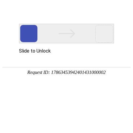
凯发k8欢迎您！
全国服务热线：
19957375031
凯发首
021-33362018