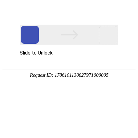
凯发k8欢迎您！
全国服务热线：
19957375031
凯发首
021-33362018